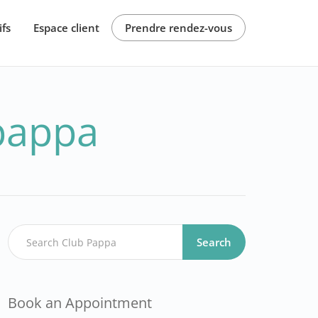
ifs
Espace client
Prendre rendez-vous
pappa
Search
Book an Appointment