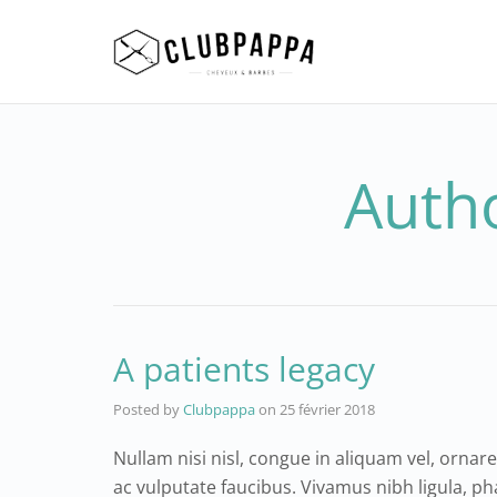
Auth
A patients legacy
Posted by
Clubpappa
on
25 février 2018
Nullam nisi nisl, congue in aliquam vel, ornar
ac vulputate faucibus. Vivamus nibh ligula, p