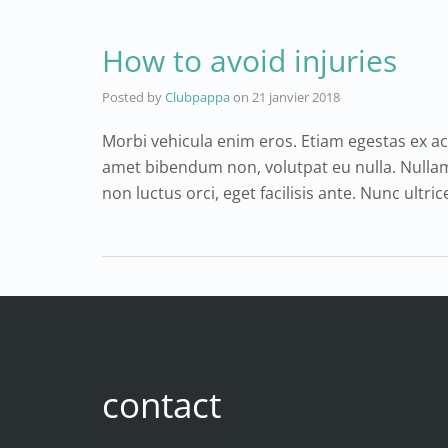
How to avoid injuries
Posted by
Clubpappa
on
21 janvier 2018
Morbi vehicula enim eros. Etiam egestas ex ac 
amet bibendum non, volutpat eu nulla. Nulla
non luctus orci, eget facilisis ante. Nunc ultrice
contact